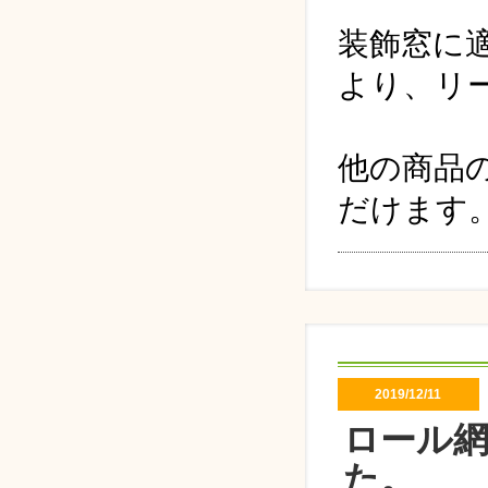
装飾窓に
より、リ
他の商品
だけます
2019/12/11
ロール網
た。