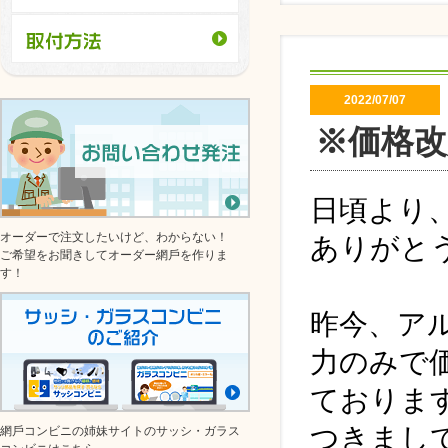
2022/07/07
※価格
日頃より
オーダーで注文したいけど、わからない！
ありがと
ご希望をお聞きしてオーダー網⼾を作りま
す！
昨今、ア
力のみで
ておりま
つきまし
網⼾コンビニの姉妹サイトのサッシ・ガラス