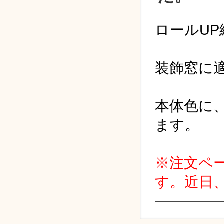
ロールUP
装飾窓に
本体色に
ます。
※注文ペ
す。近日