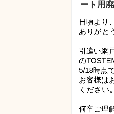
ート用
日頃より
ありがと
引違い網
のTOST
5/18時
お客様は
ください
何卒ご理