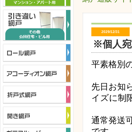
2029/12/31
※個人
平素格別
先日お知
イズに制
通常発送
です。