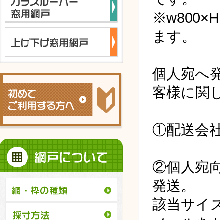
※w800
ます。
個人宛へ
客様に関
①配送会
②個人宛
発送。
該当サイ