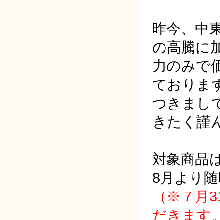
昨今、中
の高騰に
力のみで
ておりま
つきまし
きたく謹
対象商品
8月より
（※７月3
だきます