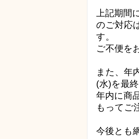
上記期間
のご対応は
す。
ご不便を
また、年内
(水)を最
年内に商
もってご
今後とも